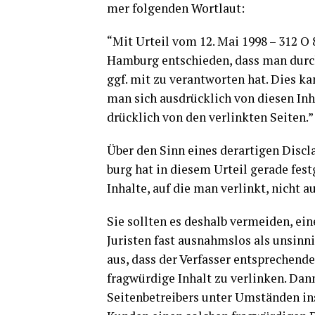
mer fol­gen­den Wortlaut:
“Mit Urteil vom 12. Mai 1998 – 312 O 8
Ham­burg ent­schie­den, dass man durch 
ggf. mit zu ver­ant­wor­ten hat. Dies k
man sich aus­drück­lich von die­sen Inha
drück­lich von den ver­link­ten Seiten.”
Über den Sinn eines der­ar­ti­gen Dis­c
burg hat in die­sem Urteil gera­de fest­g
Inhal­te, auf die man ver­linkt, nicht au
Sie soll­ten es des­halb ver­mei­den, ei
Juris­ten fast aus­nahms­los als unsin­
aus, dass der Ver­fas­ser ent­spre­chen­d
frag­wür­di­ge Inhalt zu ver­lin­ken. Dan
Sei­ten­be­trei­bers unter Umstän­den in