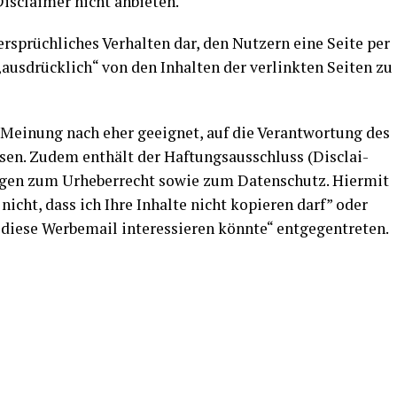
Dis­clai­mer nicht anbieten.
sprüch­li­ches Ver­hal­ten dar, den Nut­zern eine Sei­te per
us­drück­lich“ von den Inhal­ten der ver­link­ten Sei­ten zu
r Mei­nung nach eher geeig­net, auf die Ver­ant­wor­tung des
wei­sen. Zudem ent­hält der Haf­tungs­aus­schluss (Dis­clai­
sa­gen zum Urhe­ber­recht sowie zum Daten­schutz. Hier­mit
 nicht, dass ich Ihre Inhal­te nicht kopie­ren darf” oder
die­se Wer­be­mail inter­es­sie­ren könn­te“ entgegentreten.