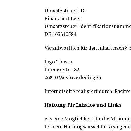
Umsatz­steu­er-ID:
Finanz­amt Leer
Umsatz­steu­er-Iden­ti­fi­ka­ti­ons­num­
DE 163610584
Ver­ant­wort­lich für den Inhalt nach § 
Ingo Ton­sor
Ihre­ner Str. 182
26810 Wes­t­ov­er­le­din­gen
Inter­net­sei­te rea­li­siert durch: Fach­
Haf­tung für Inhal­te und Links
Als eine Mög­lich­keit für die Mini­mie
tern ein Haf­tungs­aus­schluss (so genan