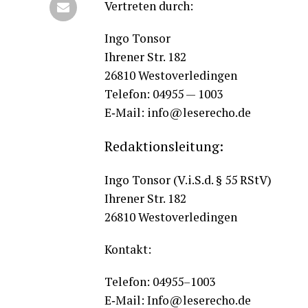
Ver­tre­ten durch:
Ingo Ton­sor
Ihre­ner Str. 182
26810 Wes­t­ov­er­le­din­gen
Tele­fon: 04955 — 1003
E‑Mail: info@leserecho.de
Redak­ti­ons­lei­tung:
Ingo Ton­sor (V.i.S.d. § 55 RStV)
Ihre­ner Str. 182
26810 Wes­t­ov­er­le­din­gen
Kon­takt:
Tele­fon: 04955–1003
E‑Mail: Info@leserecho.de