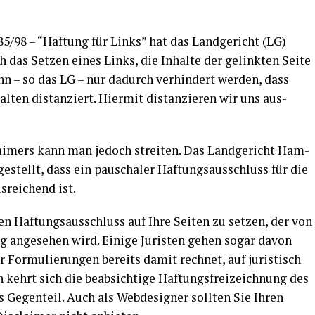
5/98 – “Haf­tung für Links” hat das Land­ge­richt (LG)
das Set­zen eines Links, die Inhal­te der gelink­ten Sei­te
ann – so das LG – nur dadurch ver­hin­dert wer­den, dass
l­ten distan­ziert. Hier­mit distan­zie­ren wir uns aus­
lai­mers kann man jedoch strei­ten. Das Land­ge­richt Ham­
e­stellt, dass ein pau­scha­ler Haf­tungs­aus­schluss für die
s­rei­chend ist.
nen Haf­tungs­aus­schluss auf Ihre Sei­ten zu set­zen, der von
nig ange­se­hen wird. Eini­ge Juris­ten gehen sogar davon
er For­mu­lie­run­gen bereits damit rech­net, auf juris­tisch
n kehrt sich die beab­sich­ti­ge Haf­tungs­frei­zeich­nung des
s Gegen­teil. Auch als Web­de­si­gner soll­ten Sie Ihren