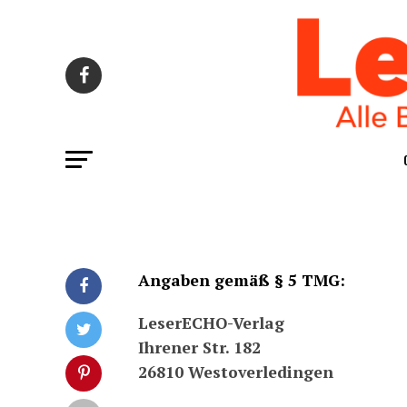
Anga­ben gemäß § 5 TMG:
Lese­r­ECHO-Ver­lag
Ihre­ner Str. 182
26810 Wes­t­ov­er­le­din­gen