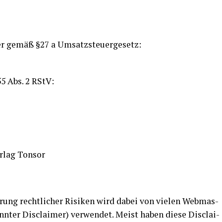
mer gemäß §27 a Umsatz­steu­er­ge­setz:
55 Abs. 2 RStV:
ver­lag Tonsor
­rung recht­li­cher Risi­ken wird dabei von vie­len Web­mas­
n­ter Dis­clai­mer) ver­wen­det. Meist haben die­se Dis­clai­