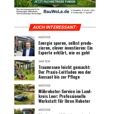
AUCH INTER­ES­SANT:
ANZEIGE
Ener­gie spa­ren, selbst pro­du­
zie­ren, cle­ver inves­tie­ren: Ein
Exper­te erklärt, wie es geht
GARTEN
Traum­ra­sen leicht gemacht:
Der Pra­xis-Leit­fa­den von der
Aus­saat bis zur Pflege
ANZEIGE
Mäh­ro­bo­ter-Ser­vice im Land­
kreis Leer: Pro­fes­sio­nel­le
Werk­statt für Ihren Roboter
ANZEIGE