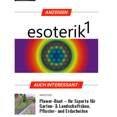
ANZEI­GEN
AUCH INTER­ES­SANT:
ANZEIGE
Pla­wer-Baut – Ihr Exper­te für
Gar­ten- & Land­schafts­bau,
Pflas­ter- und Erdarbeiten