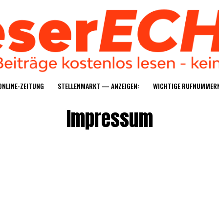
ONLINE-ZEI­TUNG
STEL­LEN­MARKT — ANZEIGEN:
WICH­TI­GE RUFNUMMER
Impres­sum