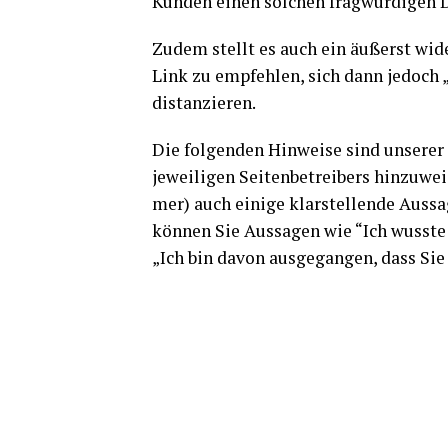
Kun­den einen sol­chen frag­wür­di­gen 
Zudem stellt es auch ein äußerst wider­
Link zu emp­feh­len, sich dann jedoch „a
distanzieren.
Die fol­gen­den Hin­wei­se sind unse­re
jewei­li­gen Sei­ten­be­trei­bers hin­zu­
mer) auch eini­ge klar­stel­len­de Aus­
kön­nen Sie Aus­sa­gen wie “Ich wuss­te
„Ich bin davon aus­ge­gan­gen, dass Sie 