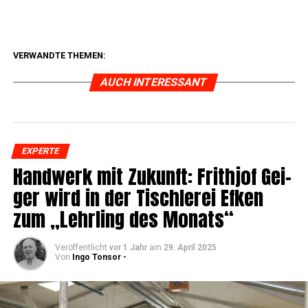
VERWANDTE THEMEN:
AUCH INTERESSANT
EXPERTE
Hand­werk mit Zukunft: Fri­th­jof Gei­
ger wird in der Tisch­le­rei Efken
zum „Lehr­ling des Monats“
Veröffentlicht
vor 1 Jahr
am
29. April 2025
Von
Ingo Tonsor -