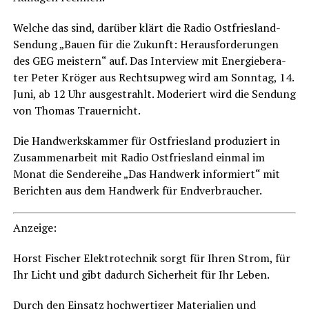
Wel­che das sind, dar­über klärt die Radio Ost­fries­land-
Sen­dung „Bau­en für die Zukunft: Her­aus­for­de­run­gen
des GEG meis­tern“ auf. Das Inter­view mit Ener­gie­be­ra­
ter Peter Krö­ger aus Recht­sup­weg wird am Sonn­tag, 14.
Juni, ab 12 Uhr aus­ge­strahlt. Mode­riert wird die Sen­dung
von Tho­mas Trauernicht.
Die Hand­werks­kam­mer für Ost­fries­land pro­du­ziert in
Zusam­men­ar­beit mit Radio Ost­fries­land ein­mal im
Monat die Sen­de­rei­he „Das Hand­werk infor­miert“ mit
Berich­ten aus dem Hand­werk für Endverbraucher.
Anzei­ge:
Horst Fischer Elek­tro­tech­nik
sorgt für Ihren Strom, für
Ihr Licht und gibt dadurch Sicher­heit für Ihr Leben.
Durch den
Ein­satz hoch­wer­ti­ger Mate­ria­li­en
und