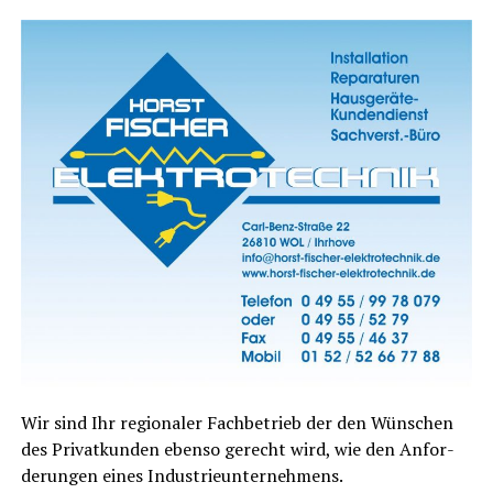
Wir sind
Ihr
regio­na­ler Fach­be­trieb
der den Wün­schen
des
Pri­vat­kun­den
eben­so gerecht wird, wie den Anfor­
de­run­gen eines
Indus­trie­un­ter­neh­mens
.