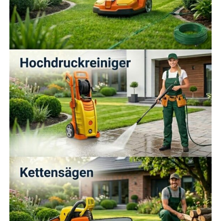
Beschrei­bung der Scha­den­ur­sa­che und des
Ausmaßes,
Anga­be der Versicherungsnummer,
Auf­lis­tung der durch­ge­führ­ten Sofort­maß­nah­
men und eine ers­te Schadensbeschreibung.
Eine schnel­le Infor­ma­ti­on der Ver­si­che­rung erleich­tert
und beschleu­nigt die Scha­den­be­ar­bei­tung erheblich.
4. Abstim­mung vor Reparaturen
Grö­ße­re Repa­ra­tu­ren oder Ent­sor­gun­gen soll­ten erst
nach Rück­spra­che und Frei­ga­be durch die Ver­si­che­rung
erfol­gen. Ledig­lich klei­ne­re Sofort­maß­nah­men zur