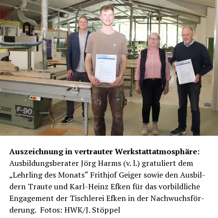
Aus­zeich­nung in ver­trau­ter Werk­statt­at­mo­sphä­re:
Aus­bil­dungs­be­ra­ter Jörg Harms (v. l.) gra­tu­liert dem
„Lehr­ling des Monats“ Fri­th­jof Gei­ger sowie den Aus­bil­
dern Trau­te und Karl-Heinz Efken für das vor­bild­li­che
Enga­ge­ment der Tisch­le­rei Efken in der Nach­wuchs­för­
de­rung. Fotos: HWK/J. Stöppel