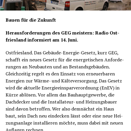
Bau­en für die Zukunft
Her­aus­for­de­run­gen des GEG meis­tern: Radio Ost­
fries­land infor­miert am 14. Juni.
Ost­fries­land. Das Gebäu­de-Ener­gie-Gesetz, kurz GEG,
schafft ein neu­es Gesetz für die ener­ge­ti­schen Anfor­de­
run­gen an Neu­bau­ten und an Bestands­ge­bäu­den.
Gleich­zei­tig regelt es den Ein­satz von erneu­er­ba­ren
Ener­gien zur Wär­me- und Käl­te­ver­sor­gung. Das Gesetz
wird die aktu­el­le Ener­gie­ein­spar­ver­ord­nung (EnEV) in
Kür­ze ablö­sen. Vor allem das Bau­haupt­ge­wer­be, die
Dach­de­cker und die Instal­la­teur- und Hei­zungs­bau­er
sind davon betrof­fen. Wer also dem­nächst ein Haus
baut, sein Dach neu ein­de­cken lässt oder eine neue Hei­
zungs­an­la­ge instal­lie­ren möch­te, muss dabei mit neu­en
Auf­la­gen rechnen.