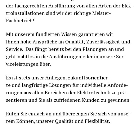
der
fach­ge­rech­ten Aus­füh­rung
von allen Arten der Elek­
tro­in­stal­la­tio­nen sind wir der rich­ti­ge Meister-
Fachbetrieb!
Mit unse­rem fun­dier­ten Wis­sen garan­tie­ren wir
Ihnen
hohe Ansprü­che an Qua­li­tät, Zuver­läs­sig­keit und
Ser­vice
. Das fängt bereits bei den Pla­nun­gen an und
geht naht­los in die Aus­füh­run­gen oder in unse­re Ser­
vice­leis­tun­gen über.
Es ist stets unser Anlie­gen,
zukunfts­ori­en­tier­
te
und
lang­fris­ti­ge Lösun­gen
für indi­vi­du­el­le Anfor­de­
run­gen aus allen Berei­chen der Elek­tro­tech­nik zu prä­
sen­tie­ren und Sie als z
ufrie­de­nen Kun­den zu gewinnen.
Rufen Sie ein­fach an und
über­zeu­gen Sie sich von unse­
rem Kön­nen, unse­rer Qua­li­tät und Flexibilität.